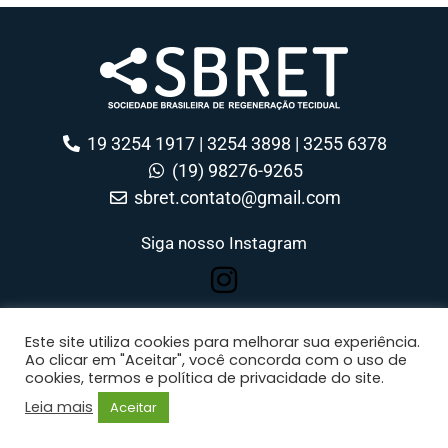
19 3254 1917 | 3254 3898 | 3255 6378
(19) 98276-9265
sbret.contato@gmail.com
Siga nosso Instagram
Este site utiliza cookies para melhorar sua experiência.
Ao clicar em "Aceitar", você concorda com o uso de
SBRET - Sociedade Brasileira de Regeneração Tecidual © 2026 Todos os
cookies, termos e política de privacidade do site.
direitos reservados
Política de privacidade e termo de uso
Desenvolvido por AMP Websites
Leia mais
Aceitar