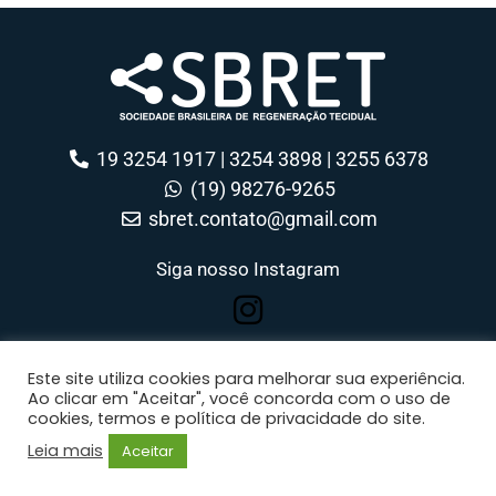
19 3254 1917 | 3254 3898 | 3255 6378
(19) 98276-9265
sbret.contato@gmail.com
Siga nosso Instagram
Este site utiliza cookies para melhorar sua experiência.
Ao clicar em "Aceitar", você concorda com o uso de
SBRET - Sociedade Brasileira de Regeneração Tecidual © 2026 Todos os
cookies, termos e política de privacidade do site.
direitos reservados
Política de privacidade e termo de uso
Desenvolvido por AMP Websites
Leia mais
Aceitar