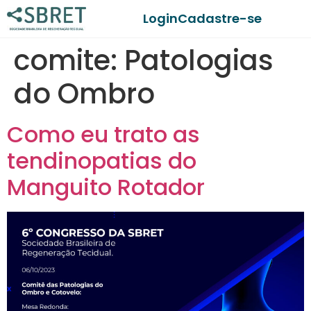
Login
Cadastre-se
comite:
Patologias
do Ombro
Como eu trato as
tendinopatias do
Manguito Rotador